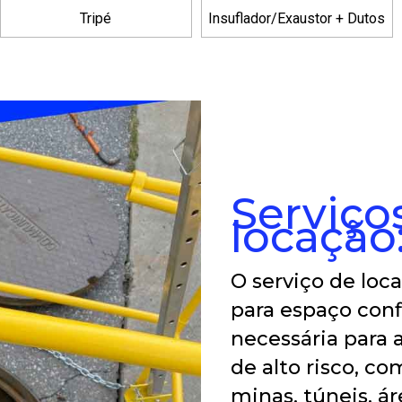
Tripé
Insuflador/Exaustor + Dutos
Serviço
locação
O serviço de lo
para espaço conf
necessária para
de alto risco, co
minas, túneis, ár